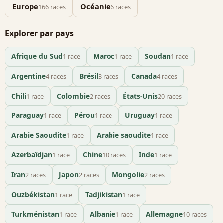
Europe
Océanie
166 races
6 races
Explorer par pays
Afrique du Sud
Maroc
Soudan
1 race
1 race
1 race
Argentine
Brésil
Canada
4 races
3 races
4 races
Chili
Colombie
États-Unis
1 race
2 races
20 races
Paraguay
Pérou
Uruguay
1 race
1 race
1 race
Arabie Saoudite
Arabie saoudite
1 race
1 race
Azerbaïdjan
Chine
Inde
1 race
10 races
1 race
Iran
Japon
Mongolie
2 races
2 races
2 races
Ouzbékistan
Tadjikistan
1 race
1 race
Turkménistan
Albanie
Allemagne
1 race
1 race
10 races