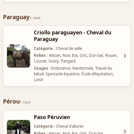
Paraguay
1 race
Criollo paraguayen - Cheval du
Paraguay
Catégorie
Cheval de selle
Robes
Alezan, Noir, Bai, Gris, Dun bai, Rouan,
Louvet, Sooty, Pangaré
Usages
Endurance, Randonnée, Travail du
bétail, Spectacle équestre, École d’équitation,
Loisir
Pérou
1 race
Paso Péruvien
Catégorie
Cheval d'allures
Robes
Alezan, Noir, Bai, Gris, Dun bai