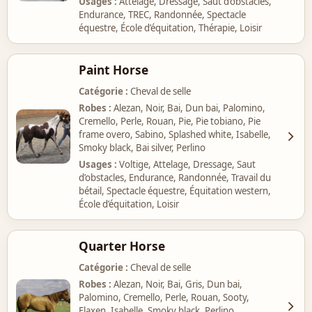
Usages
Attelage, Dressage, Saut d’obstacles,
Endurance, TREC, Randonnée, Spectacle
équestre, École d’équitation, Thérapie, Loisir
Paint Horse
Catégorie
Cheval de selle
Robes
Alezan, Noir, Bai, Dun bai, Palomino,
Cremello, Perle, Rouan, Pie, Pie tobiano, Pie
frame overo, Sabino, Splashed white, Isabelle,
Smoky black, Bai silver, Perlino
Usages
Voltige, Attelage, Dressage, Saut
d’obstacles, Endurance, Randonnée, Travail du
bétail, Spectacle équestre, Équitation western,
École d’équitation, Loisir
Quarter Horse
Catégorie
Cheval de selle
Robes
Alezan, Noir, Bai, Gris, Dun bai,
Palomino, Cremello, Perle, Rouan, Sooty,
Flaxen, Isabelle, Smoky black, Perlino