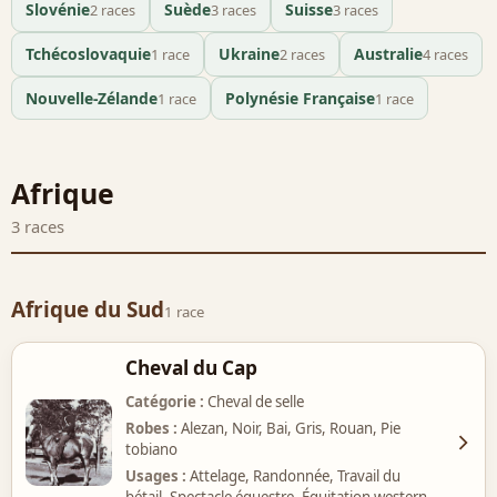
Slovénie
Suède
Suisse
2 races
3 races
3 races
Tchécoslovaquie
Ukraine
Australie
1 race
2 races
4 races
Nouvelle-Zélande
Polynésie Française
1 race
1 race
Liste des races de chevaux
Afrique
3 races
Afrique du Sud
1 race
Cheval du Cap
Catégorie
Cheval de selle
Robes
Alezan, Noir, Bai, Gris, Rouan, Pie
tobiano
Usages
Attelage, Randonnée, Travail du
bétail, Spectacle équestre, Équitation western,