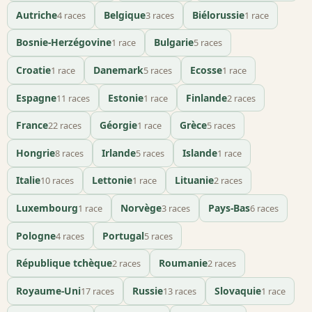
Autriche
Belgique
Biélorussie
4 races
3 races
1 race
Bosnie-Herzégovine
Bulgarie
1 race
5 races
Croatie
Danemark
Ecosse
1 race
5 races
1 race
Espagne
Estonie
Finlande
11 races
1 race
2 races
France
Géorgie
Grèce
22 races
1 race
5 races
Hongrie
Irlande
Islande
8 races
5 races
1 race
Italie
Lettonie
Lituanie
10 races
1 race
2 races
Luxembourg
Norvège
Pays-Bas
1 race
3 races
6 races
Pologne
Portugal
4 races
5 races
République tchèque
Roumanie
2 races
2 races
Royaume-Uni
Russie
Slovaquie
17 races
13 races
1 race