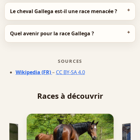
Le cheval Gallega est-il une race menacée ?
Quel avenir pour la race Gallega ?
SOURCES
Wikipedia (FR)
–
CC BY-SA 4.0
Races à découvrir