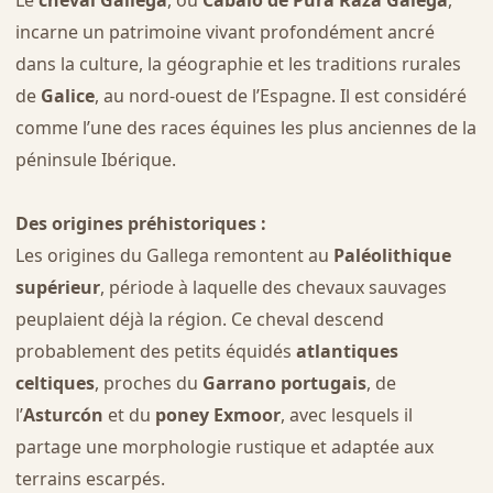
Le
cheval Gallega
, ou
Cabalo de Pura Raza Galega
,
incarne un patrimoine vivant profondément ancré
dans la culture, la géographie et les traditions rurales
de
Galice
, au nord-ouest de l’Espagne. Il est considéré
comme l’une des races équines les plus anciennes de la
péninsule Ibérique.
Des origines préhistoriques :
Les origines du Gallega remontent au
Paléolithique
supérieur
, période à laquelle des chevaux sauvages
peuplaient déjà la région. Ce cheval descend
probablement des petits équidés
atlantiques
celtiques
, proches du
Garrano portugais
, de
l’
Asturcón
et du
poney Exmoor
, avec lesquels il
partage une morphologie rustique et adaptée aux
terrains escarpés.