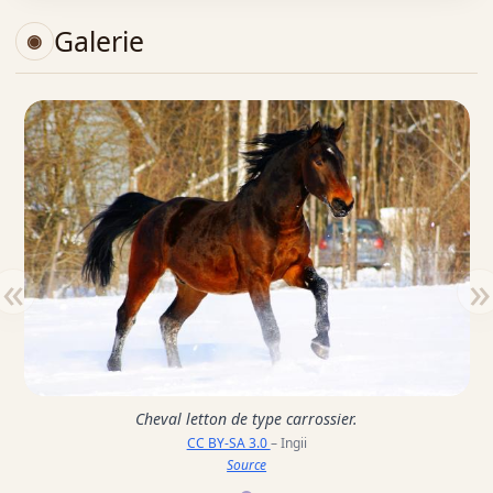
Galerie
«
»
Cheval letton de type carrossier.
CC BY-SA 3.0
– Ingii
Source