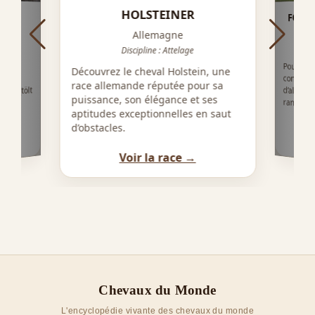
HOLSTEINER
FOX-
Allemagne
Discipline : Attelage
Pourquoi 
confortab
d’allure 
is,
Découvrez le cheval Holstein, une
nde,
race allemande réputée pour sa
ues (tölt
puissance, son élégance et ses
randonné
 son
aptitudes exceptionnelles en saut
mat…
d’obstacles.
Voir la race →
Chevaux du Monde
L'encyclopédie vivante des chevaux du monde