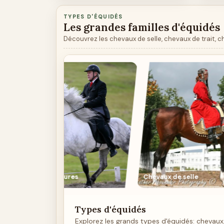
TYPES D'ÉQUIDÉS
Les grandes familles d'équidés
Découvrez les chevaux de selle, chevaux de trait, ch
s
Chevaux de selle
Chevaux de
Types d'équidés
Explorez les grands types d'équidés: chevaux,