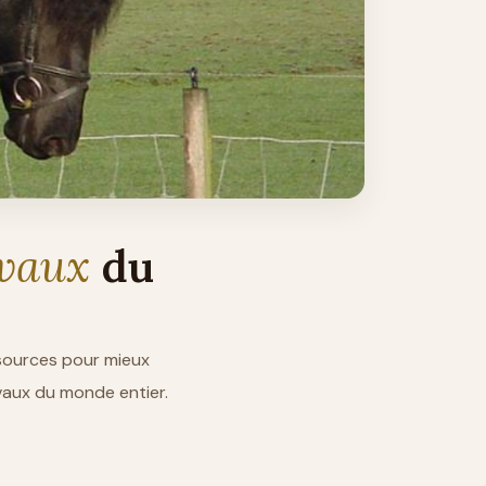
Turkm
L'Akhal-Teké
doré unique
Voir la 
evaux
du
ssources pour mieux
evaux du monde entier.