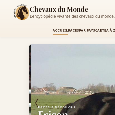
Chevaux du Monde
L’encyclopédie vivante des chevaux du monde.
ACCUEIL
RACES
PAR PAYS
CARTE
A À 
RACES À DÉCOUVRIR
Frison