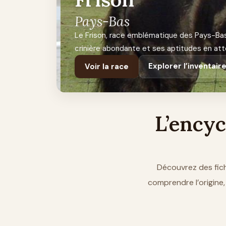
Pays-Bas
Le Frison, race emblématique des Pays-Bas, i
crinière abondante et ses aptitudes en atte
Explorer l’inventaire
Voir la race
L’ency
Découvrez des fich
comprendre l’origine,