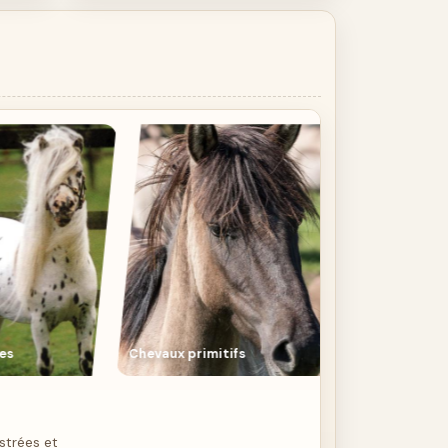
vaux primitifs
Mulets
strées et