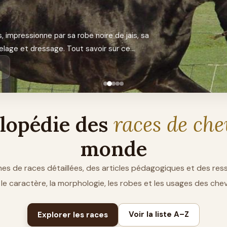
mpressionne par sa robe noire de jais, sa
lage et dressage. Tout savoir sur ce…
clopédie des
races de ch
monde
es de races détaillées, des articles pédagogiques et des re
 le caractère, la morphologie, les robes et les usages des ch
Voir la liste A–Z
Explorer les races