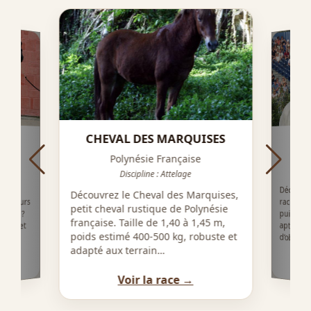
CHEVAL DES MARQUISES
Polynésie Française
Discipline : Attelage
Découvre
race al
puissan
aptitude
Découvrez le Cheval des Marquises,
eilleurs
petit cheval rustique de Polynésie
onde ?
française. Taille de 1,40 à 1,45 m,
ogie et
poids estimé 400-500 kg, robuste et
d’obstacl
adapté aux terrain…
Voir la race →