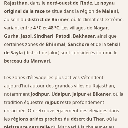
Rajasthan
, dans le
nord-ouest de l’Inde
. Le
noyau
originel de la race
se situe dans la région de
Malani
,
au sein du
district de Barmer
, où le climat est extrême,
variant entre
4 °C et 48 °C
. Les villages de
Nagar
,
Gurha
,
Jasol
,
Sindhari
,
Patodi
,
Bakhasar
, ainsi que
certaines zones de
Bhinmal
,
Sanchore
et de la
tehsil
de Sayla
(district de Jalor) sont considérés comme le
berceau du Marwari
.
Les zones d’élevage les plus actives s’étendent
aujourd’hui autour des grandes villes du Rajasthan,
notamment
Jodhpur
,
Udaipur
,
Jaipur
et
Bikaner
, où la
tradition équestre
rajput
reste profondément
enracinée. On retrouve également des élevages dans
les
régions arides proches du désert du Thar
, où la
résistance naturelle
du Marwari à la chaleur et au