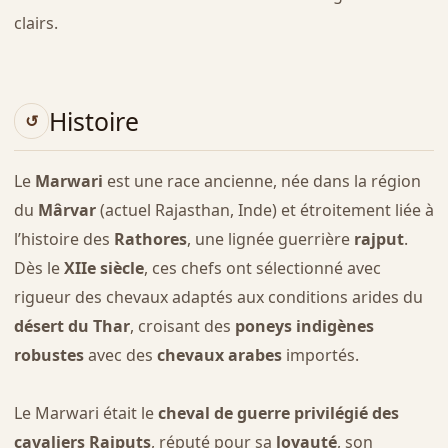
clairs.
Histoire
Le
Marwari
est une race ancienne, née dans la région
du
Mârvar
(actuel Rajasthan, Inde) et étroitement liée à
l’histoire des
Rathores
, une lignée guerrière
rajput
.
Dès le
XIIe siècle
, ces chefs ont sélectionné avec
rigueur des chevaux adaptés aux conditions arides du
désert du Thar
, croisant des
poneys indigènes
robustes
avec des
chevaux arabes
importés.
Le Marwari était le
cheval de guerre privilégié des
cavaliers Rajputs
, réputé pour sa
loyauté
, son