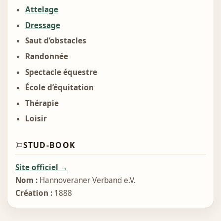
Attelage
Dressage
Saut d’obstacles
Randonnée
Spectacle équestre
École d’équitation
Thérapie
Loisir
STUD-BOOK
Site officiel →
Nom :
Hannoveraner Verband e.V.
Création :
1888