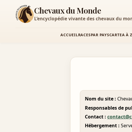
Chevaux du Monde
L’encyclopédie vivante des chevaux du mo
ACCUEIL
RACES
PAR PAYS
CARTE
A À 
Nom du site :
Cheva
Responsables de pub
Contact :
contact@
Hébergement :
Serve