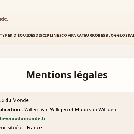
nde.
Z
TYPES D'ÉQUIDÉS
DISCIPLINES
COMPARATEUR
ROBES
BLOG
GLOSSA
Mentions légales
ux du Monde
lication :
Willem van Willigen et Mona van Willigen
chevauxdumonde.fr
ur situé en France