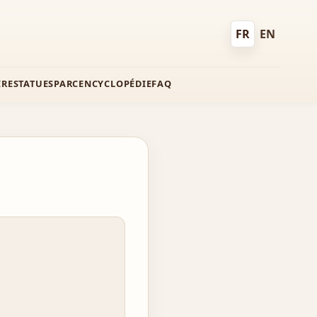
FR
EN
Français
English
IRE
STATUES
PARC
ENCYCLOPÉDIE
FAQ