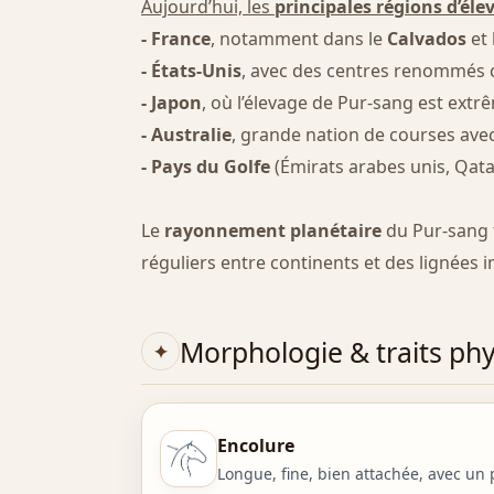
Aujourd’hui, les
principales régions d’éle
- France
, notamment dans le
Calvados
et 
- États-Unis
, avec des centres renommés
- Japon
, où l’élevage de Pur-sang est extr
- Australie
, grande nation de courses ave
- Pays du Golfe
(Émirats arabes unis, Qatar
Le
rayonnement planétaire
du Pur-sang f
réguliers entre continents et des lignées 
Morphologie & traits ph
Encolure
Longue, fine, bien attachée, avec un 