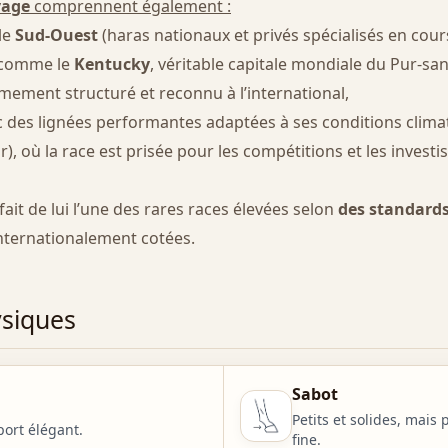
vage
comprennent également :
le
Sud-Ouest
(haras nationaux et privés spécialisés en cour
 comme le
Kentucky
, véritable capitale mondiale du Pur-sa
êmement structuré et reconnu à l’international,
c des lignées performantes adaptées à ses conditions clima
), où la race est prisée pour les compétitions et les invest
ait de lui l’une des rares races élevées selon
des standard
internationalement cotées.
ysiques
Sabot
Petits et solides, mais 
port élégant.
fine.