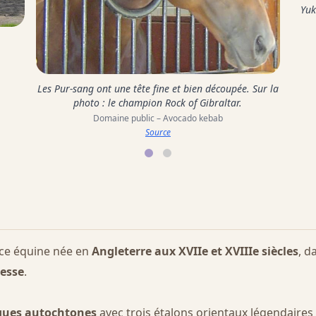
Yuk
Les Pur-sang ont une tête fine et bien découpée. Sur la
photo : le champion Rock of Gibraltar.
Domaine public – Avocado kebab
Source
ace équine née en
Angleterre aux XVIIe et XVIIIe siècles
, d
tesse
.
ques autochtones
avec trois étalons orientaux légendaires