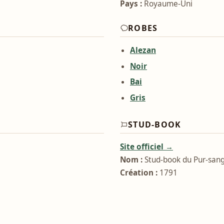
Pays :
Royaume-Uni
ROBES
Alezan
Noir
Bai
Gris
STUD-BOOK
Site officiel →
Nom :
Stud-book du Pur-sang
Création :
1791