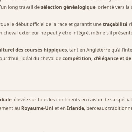
d’un long travail de
sélection généalogique
, orienté vers la
rque le début officiel de la race et garantit une
traçabilité 
n cheval extérieur ne peut y être intégré, même s’il présent
ulturel des courses hippiques
, tant en Angleterre qu’à l’i
jourd’hui l’idéal du cheval de
compétition, d’élégance et de
diale
, élevée sur tous les continents en raison de sa spécia
lement au
Royaume-Uni
et en
Irlande
, berceaux traditionne