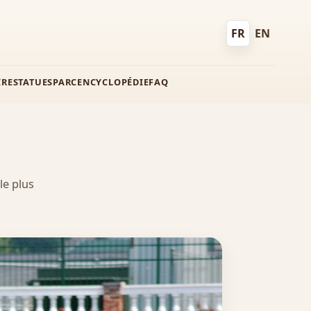
FR
EN
Français
English
IRE
STATUES
PARC
ENCYCLOPÉDIE
FAQ
le plus