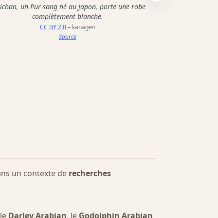
ichan, un Pur-sang né au Japon, porte une robe
Un Pur-sang en
complètement blanche.
CC BY-SA 2.5
– Ph
CC BY 2.0
– kanagen
Source
ans un contexte de
recherches
 le
Darley Arabian
, le
Godolphin Arabian