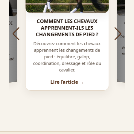
COMMENT LES CHEVAUX
AUX DE
LS SI
QU’E
APPRENNENT-ILS LES
CHANGEMENTS DE PIED ?
Découvre
main e
équilib
tains
Découvrez comment les chevaux
alent
apprennent les changements de
erreur
tique,
pied : équilibre, galop,
, rareté
coordination, dressage et rôle du
al.
cavalier.
Lire l’article →