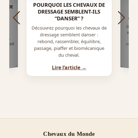
POURQUOI LES CHEVAUX DE
AUX DE
LS SI
COM
DRESSAGE SEMBLENT-ILS
AP
“DANSER” ?
CHAN
Découv
appren
pied 
coordi
tains
Découvrez pourquoi les chevaux de
alent
dressage semblent danser :
tique,
rebond, rassembler, équilibre,
, rareté
passage, piaffer et biomécanique
al.
du cheval.
Lire l’article →
Chevaux du Monde