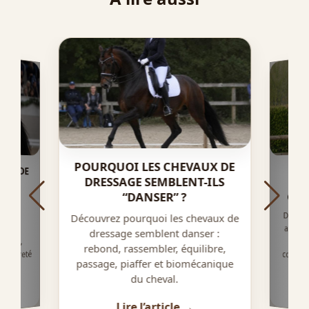
POURQUOI LES CHEVAUX DE
AUX DE
LS SI
COM
DRESSAGE SEMBLENT-ILS
AP
“DANSER” ?
CHAN
Découv
appren
pied 
coordi
tains
Découvrez pourquoi les chevaux de
alent
dressage semblent danser :
tique,
rebond, rassembler, équilibre,
, rareté
passage, piaffer et biomécanique
al.
du cheval.
Lire l’article →