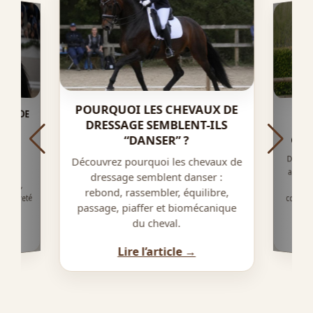
POURQUOI LES CHEVAUX DE
AUX DE
LS SI
COM
DRESSAGE SEMBLENT-ILS
AP
“DANSER” ?
CHAN
Découv
appren
pied 
coordi
tains
Découvrez pourquoi les chevaux de
alent
dressage semblent danser :
tique,
rebond, rassembler, équilibre,
, rareté
passage, piaffer et biomécanique
al.
du cheval.
Lire l’article →