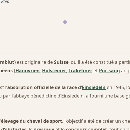
u Rhin
rmblut)
est originaire de
Suisse
, où il a été constitué à part
péens
(
Hanovrien
,
Holsteiner
,
Trakehner
et
Pur-sang
angl
t l’
absorption officielle de la race d’
Einsiedeln
en 1945, lo
par l’abbaye bénédictine d’Einsiedeln, a fourni une base gé
’élevage du cheval de sport
, l’objectif a été de créer un 
 d’obstacles
, le
dressage
et le
concours complet
, tout en p