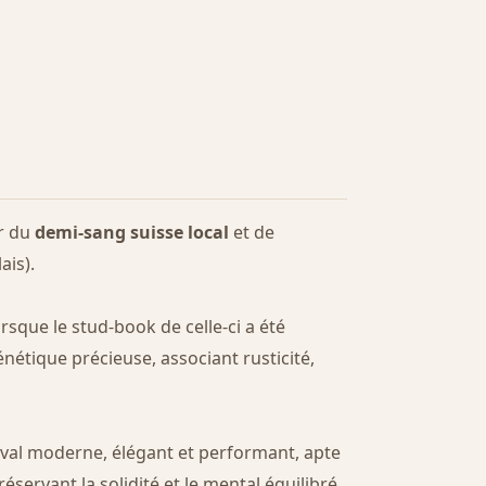
ir du
demi-sang suisse local
et de
ais).
rsque le stud-book de celle-ci a été
nétique précieuse, associant rusticité,
cheval moderne, élégant et performant, apte
réservant la solidité et le mental équilibré