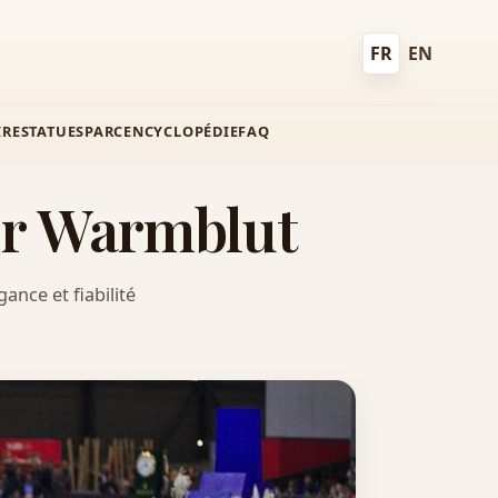
FR
EN
Français
English
IRE
STATUES
PARC
ENCYCLOPÉDIE
FAQ
zer Warmblut
ance et fiabilité