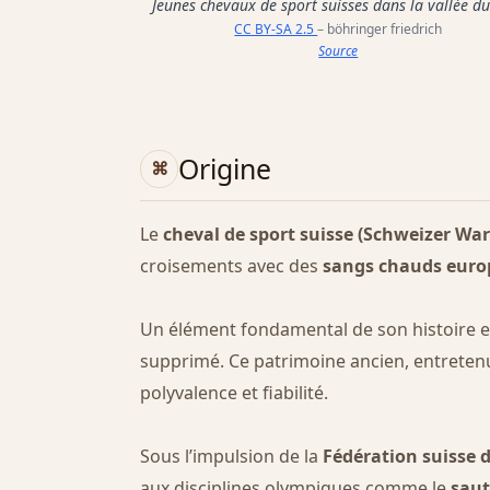
Jeunes chevaux de sport suisses dans la vallée d
CC BY-SA 2.5
– böhringer friedrich
Source
Origine
Le
cheval de sport suisse (Schweizer Wa
croisements avec des
sangs chauds euro
Un élément fondamental de son histoire es
supprimé. Ce patrimoine ancien, entretenu 
polyvalence et fiabilité.
Sous l’impulsion de la
Fédération suisse d
aux disciplines olympiques comme le
saut