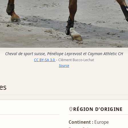
Cheval de sport suisse, Pénélope Leprevost et Cayman Athletic CH
CC BY-SA 3.0
– Clément Bucco-Lechat
Source
es
RÉGION D’ORIGINE
Continent :
Europe