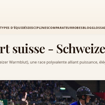
Z
TYPES D'ÉQUIDÉS
DISCIPLINES
COMPARATEUR
ROBES
BLOG
GLOSSA
rt suisse - Schwei
izer Warmblut), une race polyvalente alliant puissance, élég