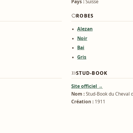
Pays :
Suisse
ROBES
Alezan
Noir
Bai
Gris
STUD-BOOK
Site officiel →
Nom :
Stud-Book du Cheval d
Création :
1911