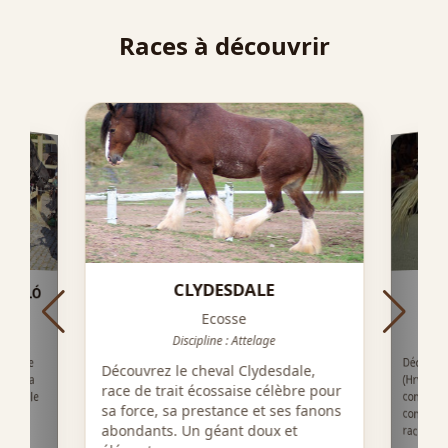
Races à découvrir
CLYDESDALE
ÖZI LÓ
T
Ecosse
Discipline : Attelage
Découvre
(Hrvatsk
complet, h
comportem
z, une
Découvrez le cheval Clydesdale,
e de la
race de trait écossaise célèbre pour
 docile
sa force, sa prestance et ses fanons
ur les
abondants. Un géant doux et
race rust