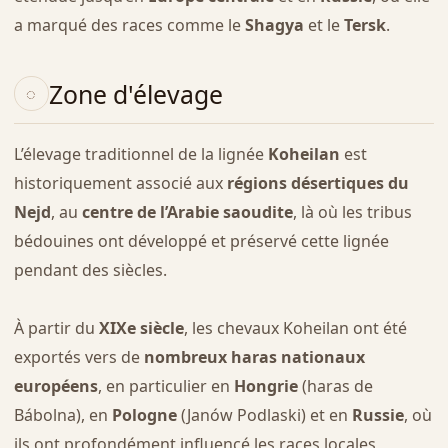
a marqué des races comme le
Shagya
et le
Tersk
.
Zone d'élevage
L’élevage traditionnel de la lignée
Koheilan
est
historiquement associé aux
régions désertiques du
Nejd
, au
centre de l’Arabie saoudite
, là où les tribus
bédouines ont développé et préservé cette lignée
pendant des siècles.
À partir du
XIXe siècle
, les chevaux Koheilan ont été
exportés vers de
nombreux haras nationaux
européens
, en particulier en
Hongrie
(haras de
Bábolna), en
Pologne
(Janów Podlaski) et en
Russie
, où
ils ont profondément influencé les races locales