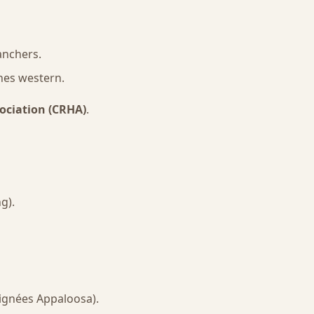
anchers.
ines western.
ociation (CRHA)
.
g).
 lignées Appaloosa).