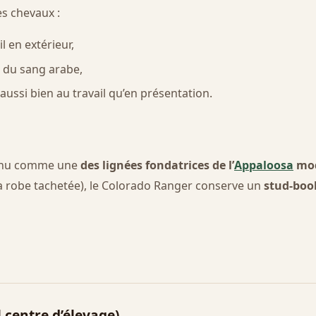
s chevaux :
l en extérieur,
t du sang arabe,
aussi bien au travail qu’en présentation.
onnu comme une
des lignées fondatrices de l’
Appaloosa
mo
a robe tachetée), le Colorado Ranger conserve un
stud-book
l centre d’élevage)