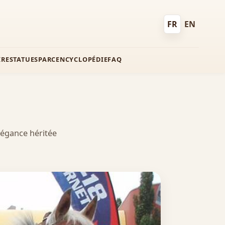
FR
EN
Français
English
IRE
STATUES
PARC
ENCYCLOPÉDIE
FAQ
légance héritée