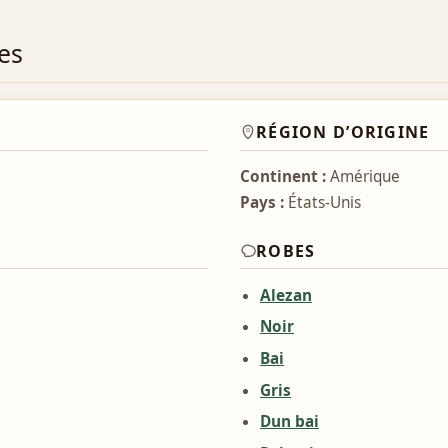
es
RÉGION D’ORIGINE
Continent :
Amérique
Pays :
États-Unis
ROBES
Alezan
Noir
Bai
Gris
Dun bai