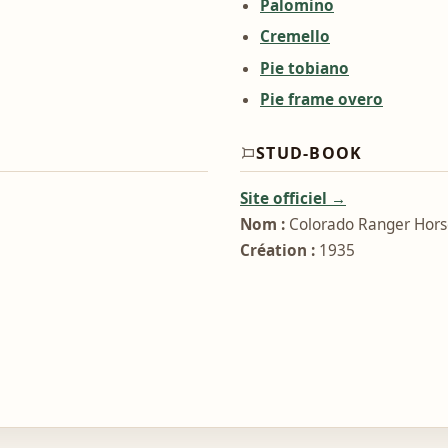
Palomino
Cremello
Pie tobiano
Pie frame overo
STUD-BOOK
Site officiel →
Nom :
Colorado Ranger Horse
Création :
1935