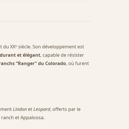
ut du XXᵉ siècle. Son développement est
ndurant et élégant
, capable de résister
ranchs “Ranger” du Colorado
, où furent
mment
Lindon
et
Leopard
, offerts par le
 ranch et Appaloosa.