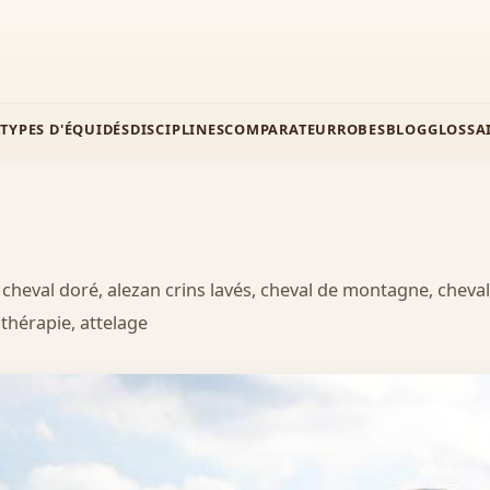
Z
TYPES D'ÉQUIDÉS
DISCIPLINES
COMPARATEUR
ROBES
BLOG
GLOSSA
, cheval doré, alezan crins lavés, cheval de montagne, cheval 
ithérapie, attelage