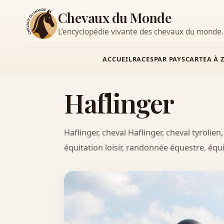
Chevaux du Monde
L’encyclopédie vivante des chevaux du monde.
ACCUEIL
RACES
PAR PAYS
CARTE
A À 
Haflinger
Haflinger, cheval Haflinger, cheval tyrolien
équitation loisir, randonnée équestre, équ