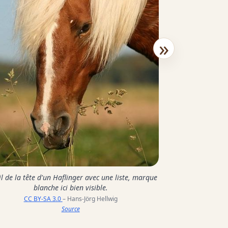
Al
»
CC BY-SA
l de la tête d'un Haflinger avec une liste, marque
blanche ici bien visible.
CC BY-SA 3.0
– Hans-Jörg Hellwig
Source