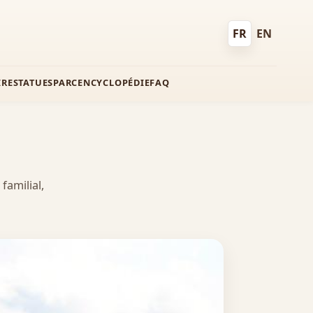
FR
EN
Français
English
IRE
STATUES
PARC
ENCYCLOPÉDIE
FAQ
familial,