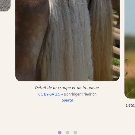
Détail de la croupe et de la queue.
CC BY-SA 2.5
– Böhringer Friedrich
Source
Détai