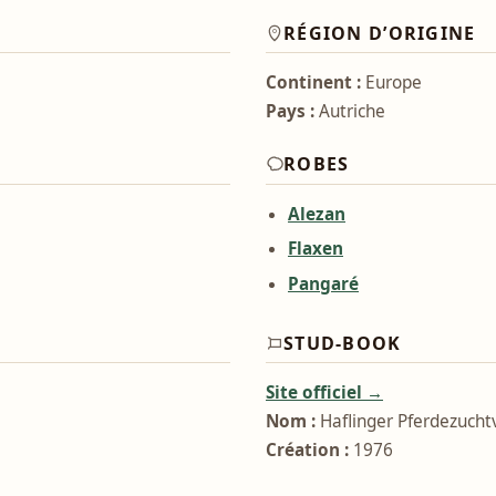
RÉGION D’ORIGINE
Continent :
Europe
Pays :
Autriche
ROBES
Alezan
Flaxen
Pangaré
STUD-BOOK
Site officiel →
Nom :
Haflinger Pferdezucht
Création :
1976