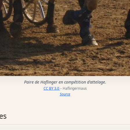
Paire de Haflinger en compétition d'attelage.
CC BY 3.0
– Haflingermaus
Source
es