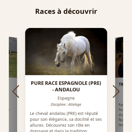
Races à découvrir
PURE RACE ESPAGNOLE (PRE)
TROCH
E
- ANDALOU
Espagne
Discipline : Attelage
Race co
Fino, le
distingu
fluide, s
val
élèbre
Le cheval andalou (PRE) est réputé
se au
pour son élégance, sa docilité et ses
ence.
tempéram
allures. Découvrez son rôle en
dressage et dans la tradition