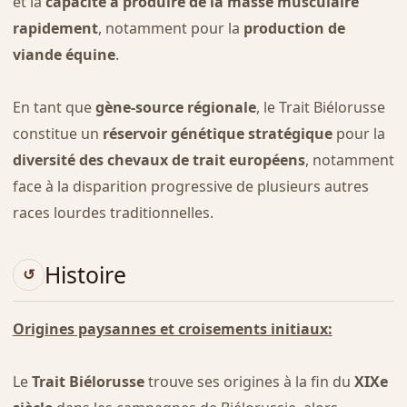
et la
capacité à produire de la masse musculaire
rapidement
, notamment pour la
production de
viande équine
.
En tant que
gène-source régionale
, le Trait Biélorusse
constitue un
réservoir génétique stratégique
pour la
diversité des chevaux de trait européens
, notamment
face à la disparition progressive de plusieurs autres
races lourdes traditionnelles.
Histoire
Origines paysannes et croisements initiaux:
Le
Trait Biélorusse
trouve ses origines à la fin du
XIXe