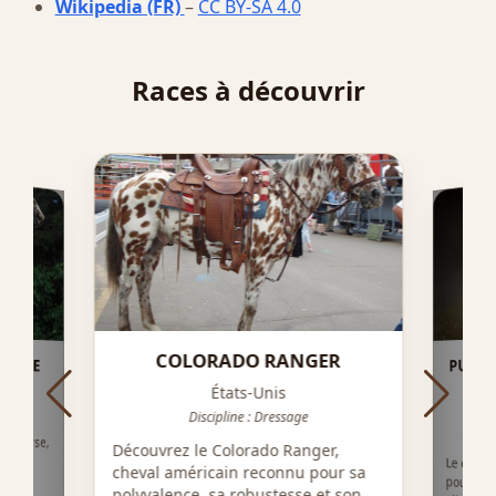
Wikipedia (FR)
–
CC BY-SA 4.0
Races à découvrir
COLORADO RANGER
PURE 
HORSE
États-Unis
Discipline : Dressage
n Horse,
Découvrez le Colorado Ranger,
 pour
Le cheva
pour son 
allures
dressag
cheval américain reconnu pour sa
polyvalence, sa robustesse et son