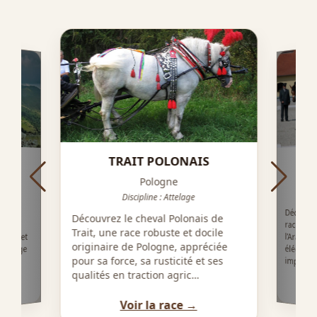
TRAIT POLONAIS
)
Pologne
ail
Discipline : Attelage
Découvre
race d’o
l’Arab
élégance
 race
Découvrez le cheval Polonais de
utée
Trait, une race robuste et docile
rance et
originaire de Pologne, appréciée
’élevage
pour sa force, sa rusticité et ses
importan
qualités en traction agric…
Voir la race →