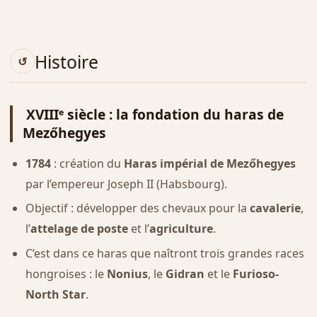
Histoire
XVIIIᵉ siècle : la fondation du haras de
Mezőhegyes
1784
: création du
Haras impérial de Mezőhegyes
par l’empereur Joseph II (Habsbourg).
Objectif : développer des chevaux pour la
cavalerie
,
l’
attelage de poste
et l’
agriculture
.
C’est dans ce haras que naîtront trois grandes races
hongroises : le
Nonius
, le
Gidran
et le
Furioso-
North Star
.