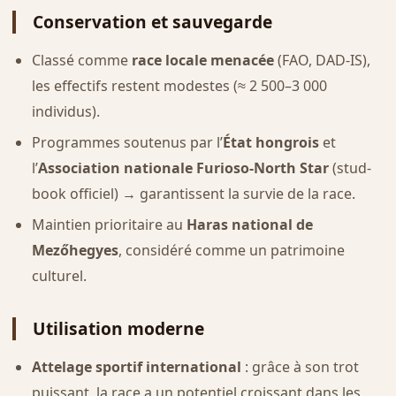
Conservation et sauvegarde
Classé comme
race locale menacée
(FAO, DAD-IS),
les effectifs restent modestes (≈ 2 500–3 000
individus).
Programmes soutenus par l’
État hongrois
et
l’
Association nationale Furioso-North Star
(stud-
book officiel) → garantissent la survie de la race.
Maintien prioritaire au
Haras national de
Mezőhegyes
, considéré comme un patrimoine
culturel.
Utilisation moderne
Attelage sportif international
: grâce à son trot
puissant, la race a un potentiel croissant dans les