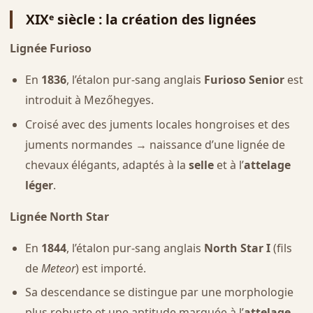
XIXᵉ siècle : la création des lignées
Lignée Furioso
En
1836
, l’étalon pur-sang anglais
Furioso Senior
est
introduit à Mezőhegyes.
Croisé avec des juments locales hongroises et des
juments normandes → naissance d’une lignée de
chevaux élégants, adaptés à la
selle
et à l’
attelage
léger
.
Lignée North Star
En
1844
, l’étalon pur-sang anglais
North Star I
(fils
de
Meteor
) est importé.
Sa descendance se distingue par une morphologie
plus robuste et une aptitude marquée à l’
attelage
.