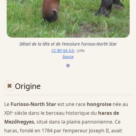
Détail de la tête et de l'encolure Furioso-North Star
CC BY-SA 3.0
– JoRe
Source
Origine
Le
Furioso-North Star
est une race
hongroise
née au
XIXᵉ siècle dans le berceau historique du
haras de
Mezőhegyes
, situé dans la plaine pannonienne. Ce
haras, fondé en 1784 par l’empereur Joseph II, avait