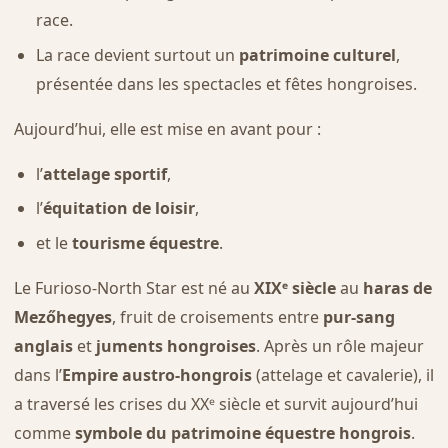
race.
La race devient surtout un
patrimoine culturel
,
présentée dans les spectacles et fêtes hongroises.
Aujourd’hui, elle est mise en avant pour :
l’
attelage sportif
,
l’
équitation de loisir
,
et le
tourisme équestre
.
Le Furioso-North Star est né au
XIXᵉ siècle
au
haras de
Mezőhegyes
, fruit de croisements entre
pur-sang
anglais
et
juments hongroises
. Après un rôle majeur
dans l’
Empire austro-hongrois
(attelage et cavalerie), il
a traversé les crises du XXᵉ siècle et survit aujourd’hui
comme
symbole du patrimoine équestre hongrois
.