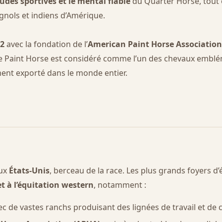
udes sportives et le mental fiable
du Quarter Horse, tout 
nols et indiens d’Amérique.
2
avec la fondation de l’
American Paint Horse Association
, le Paint Horse est considéré comme l’un des chevaux emblé
ement exporté dans le monde entier.
aux
États-Unis
, berceau de la race. Les plus grands foyers d’
t à l’équitation western
, notamment :
vec de vastes ranchs produisant des lignées de travail et de 