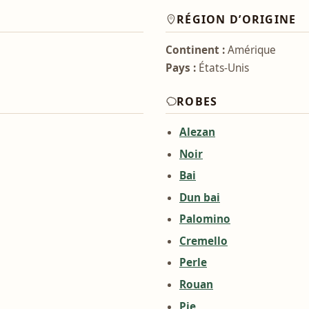
RÉGION D’ORIGINE
Continent :
Amérique
Pays :
États-Unis
ROBES
Alezan
Noir
Bai
Dun bai
Palomino
Cremello
Perle
Rouan
Pie