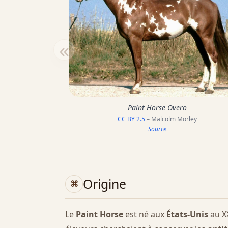
«
Paint Horse Overo
CC BY 2.5
– Malcolm Morley
Source
Origine
Le
Paint Horse
est né aux
États-Unis
au XX