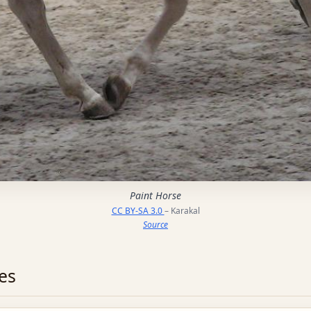
Paint Horse
CC BY-SA 3.0
– Karakal
Source
es