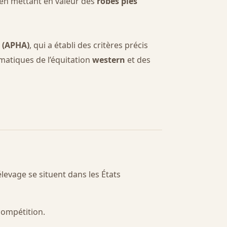
en mettant en valeur des
robes pies
 (APHA)
, qui a établi des critères précis
matiques de l’équitation
western
et des
élevage se situent dans les États
compétition.