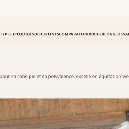
Z
TYPES D'ÉQUIDÉS
DISCIPLINES
COMPARATEUR
ROBES
BLOG
GLOSSA
our sa robe pie et sa polyvalence, excelle en équitation west