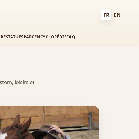
FR
EN
Français
English
IRE
STATUES
PARC
ENCYCLOPÉDIE
FAQ
ern, loisirs et