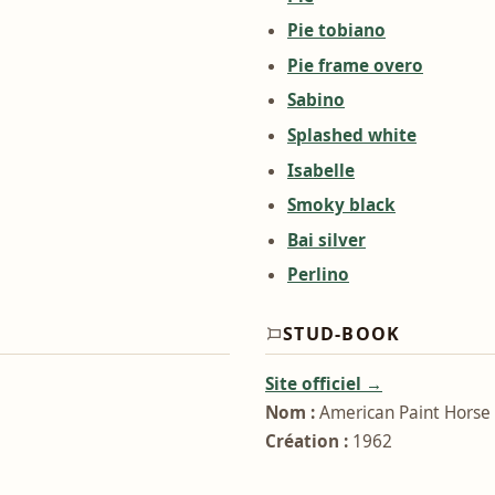
Pie tobiano
Pie frame overo
Sabino
Splashed white
Isabelle
Smoky black
Bai silver
Perlino
STUD-BOOK
Site officiel →
Nom :
American Paint Horse 
Création :
1962