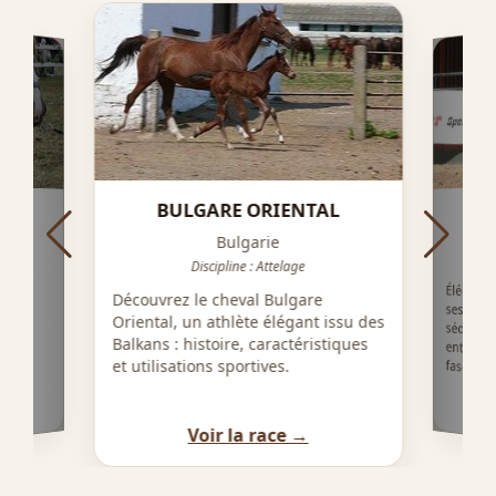
BULGARE ORIENTAL
EN
Bulgarie
Discipline : Attelage
Élégant,
ses allu
séduit
entier
en de
Découvrez le cheval Bulgare
e et
Oriental, un athlète élégant issu des
aux
Balkans : histoire, caractéristiques
ilieu
et utilisations sportives.
fascinant
Voir la race →