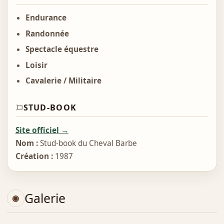
Endurance
Randonnée
Spectacle équestre
Loisir
Cavalerie / Militaire
STUD-BOOK
Site officiel →
Nom :
Stud-book du Cheval Barbe
Création :
1987
Galerie