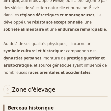
antique
, autrefois appelé
Perse
, où il a été façonné par
des siècles de sélection naturelle et humaine. Élevé
dans les
régions désertiques et montagneuses
, il a
développé une
résistance exceptionnelle
, une
sobriété alimentaire
et une
endurance remarquable
.
Au-delà de ses qualités physiques, il incarne un
symbole culturel et historique
: compagnon des
dynasties persanes
, monture de
prestige guerrier et
aristocratique
, et source génétique ayant influencé de
nombreuses
races orientales et occidentales
.
Zone d'élevage
Berceau historique