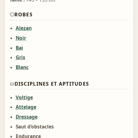
ROBES
Alezan
Noir
Bai
Gris
Blanc
DISCIPLINES ET APTITUDES
Voltige
Attelage
Dressage
Saut d’obstacles
Endurance