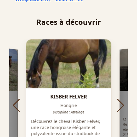
Races à découvrir
KISBER FELVER
Hongrie
Discipline : Attelage
Le Trait
de races
été rec
21ème 
val
Découvrez le cheval Kisber Felver,
le de
une race hongroise élégante et
servé
polyvalente issue du studbook de