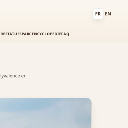
FR
EN
Français
English
IRE
STATUES
PARC
ENCYCLOPÉDIE
FAQ
lyvalence en