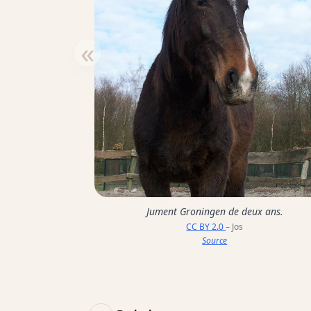
«
Jument Groningen de deux ans.
CC BY 2.0
– Jos
Source