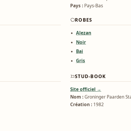
Pays :
Pays-Bas
ROBES
Alezan
Noir
Bai
Gris
STUD-BOOK
Site officiel →
Nom :
Groninger Paarden St
Création :
1982