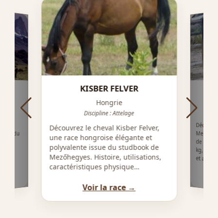
KISBER FELVER
C
Hongrie
Discipline : Attelage
Découvre
Messará, r
de 1,34 à 
kg, morph
,
Découvrez le cheval Kisber Felver,
 Issu du
une race hongroise élégante et
é, la
polyvalente issue du studbook de
evaux
Mezőhegyes. Histoire, utilisations,
et allur
caractéristiques physique…
Voir la race →