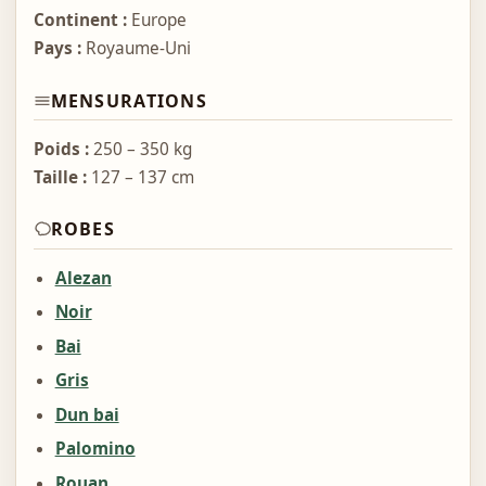
Continent :
Europe
Pays :
Royaume-Uni
MENSURATIONS
Poids :
250 – 350 kg
Taille :
127 – 137 cm
ROBES
Alezan
Noir
Bai
Gris
Dun bai
Palomino
Rouan