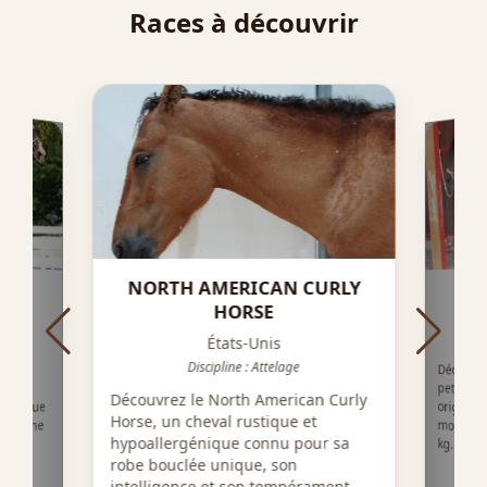
Races à découvrir
NORTH AMERICAN CURLY
HORSE
États-Unis
Discipline : Attelage
Découvre
petit ch
originair
moyenne 
 3 000
stan,
Découvrez le North American Curly
é unique
Horse, un cheval rustique et
e. L'une
hypoallergénique connu pour sa
kg. Race
robe bouclée unique, son
intelligence et son tempérament