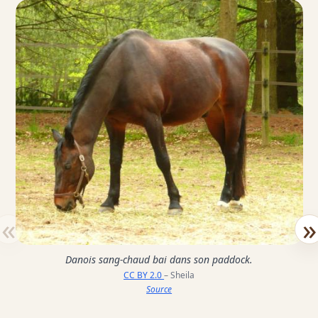
«
»
Danois sang-chaud bai dans son paddock.
CC BY 2.0
– Sheila
Source