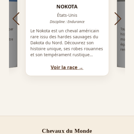
NOKOTA
M
G
États-Unis
Discipline : Endurance
Tout sav
histo
morpholo
équestre
1562 par
Le Nokota est un cheval américain
e plus
rare issu des hardes sauvages du
 Ancêtre
Dakota du Nord. Découvrez son
le
histoire unique, ses robes rouannes
renommé
et son tempérament rustique…
Voir la race →
Chevaux du Monde