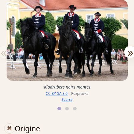
«
»
Kladrubers noirs montés
CC BY-SA 3.0
– Rozpravka
Source
Origine