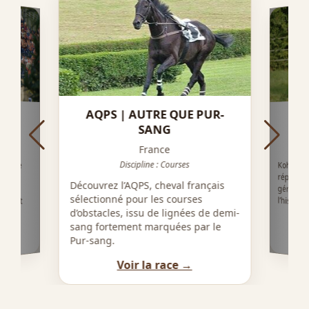
AQPS | AUTRE QUE PUR-
K
SANG
France
Discipline : Courses
Koheilan
réputé po
généalo
n, une
ur sa
Découvrez l’AQPS, cheval français
 ses
sélectionné pour les courses
l’histoi
n saut
d’obstacles, issu de lignées de demi-
sang fortement marquées par le
Pur-sang.
Voir la race →