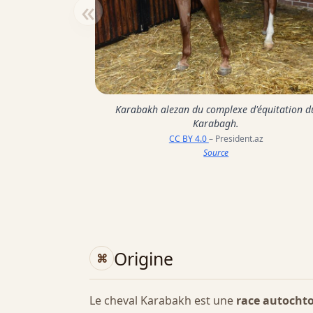
«
Karabakh alezan du complexe d'équitation d
Karabagh.
CC BY 4.0
– President.az
Source
Origine
Le cheval Karabakh est une
race autochto