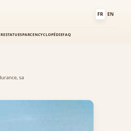
FR
EN
Français
English
IRE
STATUES
PARC
ENCYCLOPÉDIE
FAQ
durance, sa