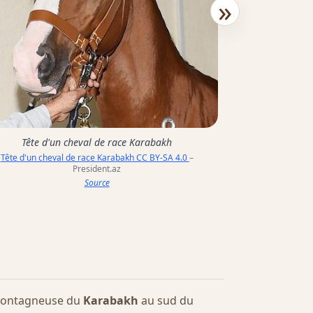
»
Chevaux Karabak
historique où se
CC
Tête d'un cheval de race Karabakh
Tête d'un cheval de race Karabakh CC BY-SA 4.0
–
President.az
Source
n montagneuse du
Karabakh
au sud du