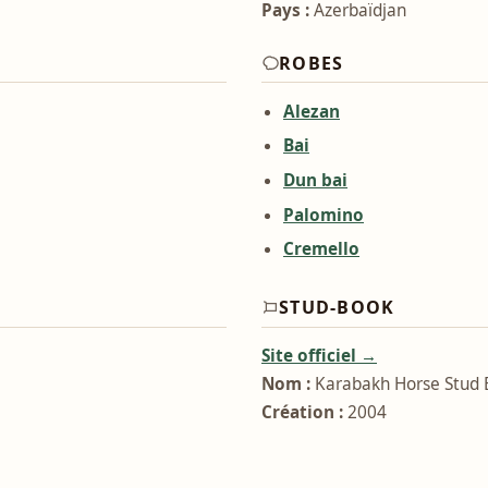
Pays :
Azerbaïdjan
ROBES
Alezan
Bai
Dun bai
Palomino
Cremello
STUD-BOOK
Site officiel →
Nom :
Karabakh Horse Stud B
Création :
2004