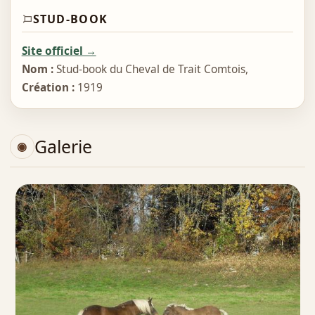
STUD-BOOK
Site officiel →
Nom :
Stud‑book du Cheval de Trait Comtois,
Création :
1919
Galerie