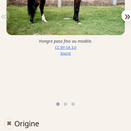
«
»
Hongre paso fino au modèle.
CC BY-SA 3.0
Source
Origine