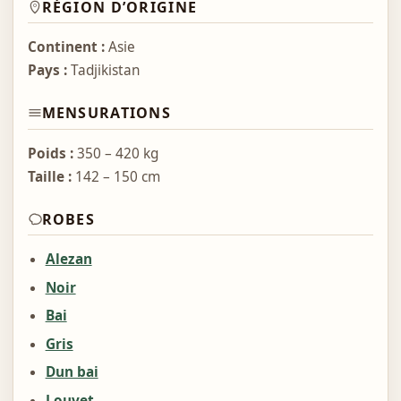
RÉGION D’ORIGINE
Continent :
Asie
Pays :
Tadjikistan
MENSURATIONS
Poids :
350 – 420 kg
Taille :
142 – 150 cm
ROBES
Alezan
Noir
Bai
Gris
Dun bai
Louvet