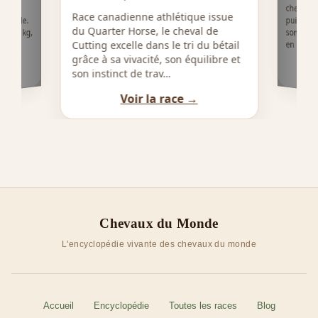
val
Race canadienne athlétique issue
du Döle.
du Quarter Horse, le cheval de
0–600 kg,
en trot a
Cutting excelle dans le tri du bétail
grâce à sa vivacité, son équilibre et
son instinct de trav…
Voir la race →
Chevaux du Monde
L'encyclopédie vivante des chevaux du monde
Accueil
Encyclopédie
Toutes les races
Blog