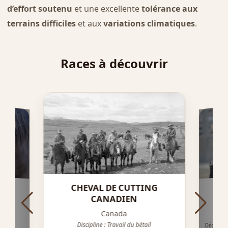
d’effort soutenu
et une excellente
tolérance aux
terrains difficiles
et aux
variations climatiques
.
Races à découvrir
CHEVAL DE CUTTING
GIEN
T
CANADIEN
Canada
Discipline : Travail du bétail
Découvre
cheval 
puissant,
son endur
Norsk