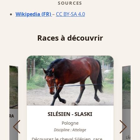
SOURCES
Wikipedia (FR)
–
CC BY-SA 4.0
Races à découvrir
SILÉSIEN - SLASKI
E PURA
A
Pologne
Discipline : Attelage
L'Âne ca
grandes 
Découvr
caractèr
Découvrez le cheval Silésien, race