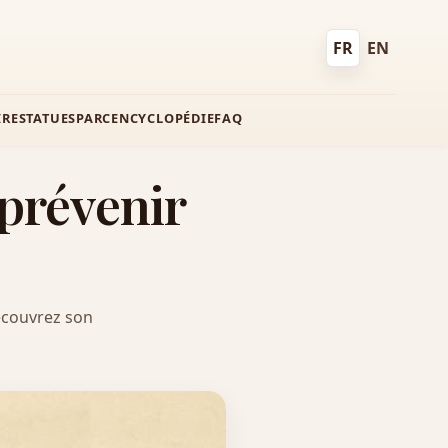
FR
EN
Français
English
IRE
STATUES
PARC
ENCYCLOPÉDIE
FAQ
 prévenir
Découvrez son