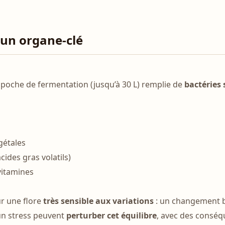
 un organe-clé
poche de fermentation (jusqu’à 30 L) remplie de
bactéries 
égétales
cides gras volatils)
vitamines
r une flore
très sensible aux variations
: un changement br
un stress peuvent
perturber cet équilibre
, avec des conséq