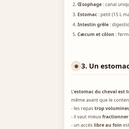
Œsophage
: canal uniq
Estomac
: petit (15 L m
Intestin grêle
: digesti
Cæcum et côlon
: ferm
3. Un estoma
L’
estomac du cheval est tr
même avant que le contenu
- les repas
trop volumine
- il vaut mieux
fractionner
- un accès
libre au foin
est