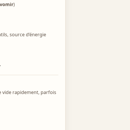
 vomir
)
tils, source d’énergie
r
se vide rapidement, parfois