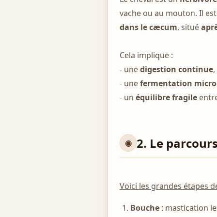
vache ou au mouton. Il es
dans le cæcum
, situé
aprè
Cela implique :
- une
digestion continue
,
- une
fermentation micr
- un
équilibre fragile
entre
2. Le parcour
Voici les grandes étapes de
Bouche
: mastication le