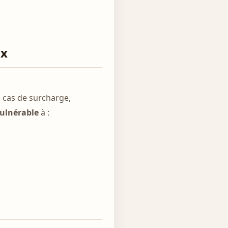
ux
 cas de surcharge,
vulnérable
à :