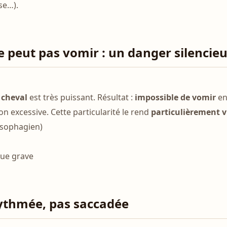
se…).
ne peut pas vomir : un danger silencie
 cheval
est très puissant. Résultat :
impossible de vomir
en
on excessive. Cette particularité le rend
particulièrement 
œsophagien)
que grave
rythmée, pas saccadée