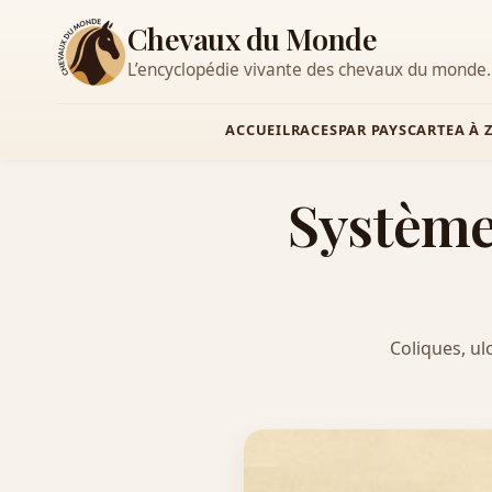
Chevaux du Monde
L’encyclopédie vivante des chevaux du monde.
ACCUEIL
RACES
PAR PAYS
CARTE
A À 
Système 
Coliques, ul