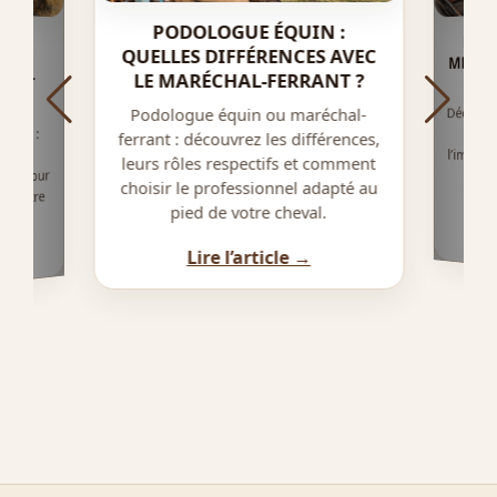
PODOLOGUE ÉQUIN :
LE S
T-ON
NT ?
E ET
QUELLES DIFFÉRENCES AVEC
MÉTHO
LE MARÉCHAL-FERRANT ?
CO
IER
Découvre
déroul
l’impact
le con
Podologue équin ou maréchal-
uchés :
ferrant : découvrez les différences,
er de
leurs rôles respectifs et comment
pes pour
choisir le professionnel adapté au
équestre
pied de votre cheval.
Lire l’article →