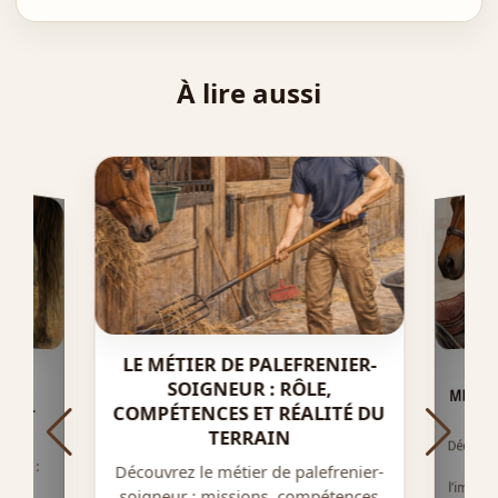
À lire aussi
LE MÉTIER DE PALEFRENIER-
LE S
T-ON
NT ?
E ET
SOIGNEUR : RÔLE,
MÉTHO
COMPÉTENCES ET RÉALITÉ DU
CO
TERRAIN
IER
Découvre
déroul
l’impact
le con
uchés :
Découvrez le métier de palefrenier-
er de
soigneur : missions, compétences