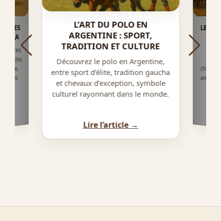
L’ART DU POLO EN
LE RÔ
ESTRES
ARGENTINE : SPORT,
AHARA
CON
TRADITION ET CULTURE
questres
symboles
Décou
cheval
améric
boys,
Découvrez le polo en Argentine,
guerre,
entre sport d’élite, tradition gaucha
t fêtes
et chevaux d’exception, symbole
culturel rayonnant dans le monde.
Lire l’article →