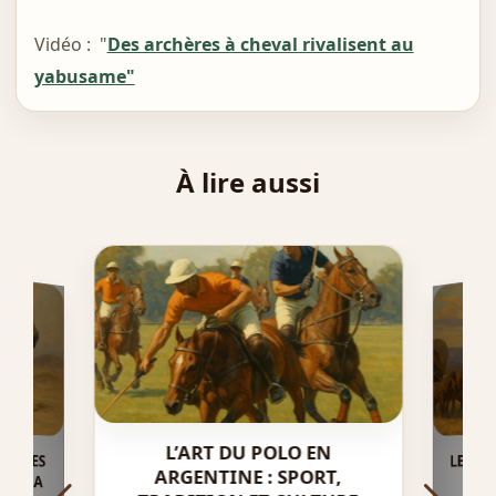
Vidéo : "
Des archères à cheval rivalisent au
yabusame"
À lire aussi
L’ART DU POLO EN
LE RÔ
ESTRES
ARGENTINE : SPORT,
AHARA
CON