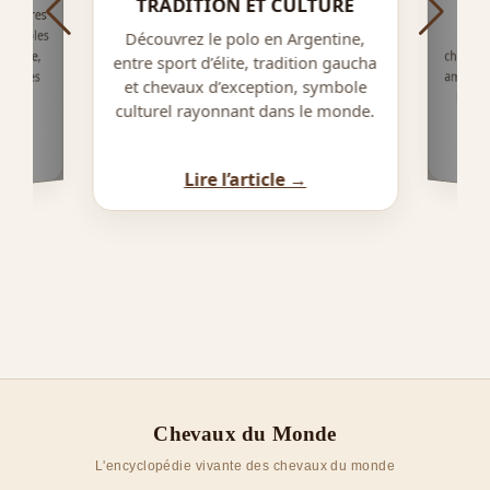
TRADITION ET CULTURE
questres
symboles
Décou
cheval
améric
boys,
Découvrez le polo en Argentine,
guerre,
entre sport d’élite, tradition gaucha
t fêtes
et chevaux d’exception, symbole
culturel rayonnant dans le monde.
Lire l’article →
Chevaux du Monde
L'encyclopédie vivante des chevaux du monde