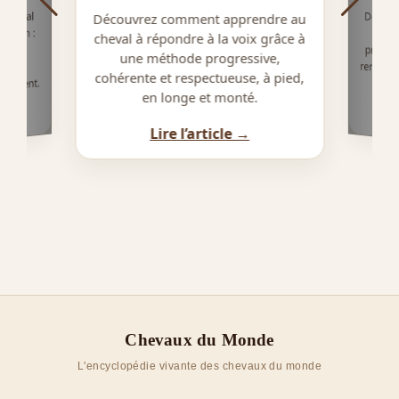
Découvr
cheval
pratiqu
renforc
 cheval
Découvrez comment apprendre au
umain :
cheval à répondre à la voix grâce à
ions,
une méthode progressive,
tion
cohérente et respectueuse, à pied,
irement.
en longe et monté.
Lire l’article →
Chevaux du Monde
L'encyclopédie vivante des chevaux du monde