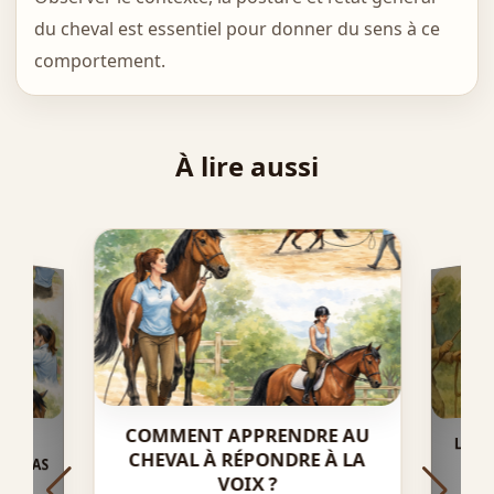
du cheval est essentiel pour donner du sens à ce
comportement.
À lire aussi
COMMENT APPRENDRE AU
LA D
INS
 PAS
CHEVAL À RÉPONDRE À LA
CHE
VOIX ?
EXE