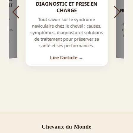
DIAGNOSTIC ET PRISE EN
ALI
CHARGE
FRÉQU
 et les
Déco
alime
chez 
alime
Tout savoir sur le syndrome
val :
naviculaire chez le cheval : causes,
hologies
symptômes, diagnostic et solutions
 pour
de traitement pour préserver sa
otion.
pour
santé et ses performances.
Lire l’article →
Chevaux du Monde