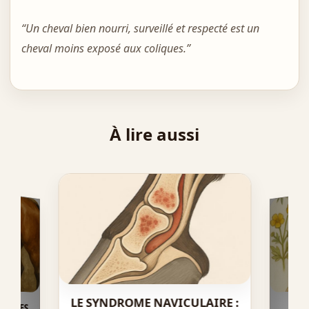
“Un cheval bien nourri, surveillé et respecté est un
cheval moins exposé aux coliques.”
À lire aussi
LE SYNDROME NAVICULAIRE :
NS DES
NTÉ ET
LE