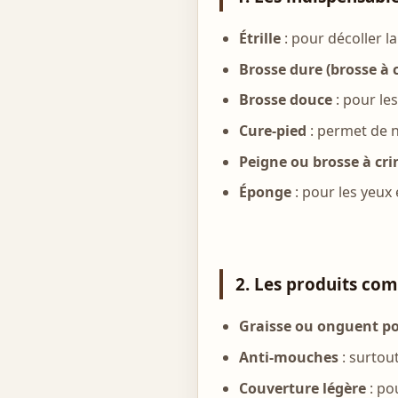
Étrille
: pour décoller la
Brosse dure (brosse à c
Brosse douce
: pour les
Cure-pied
: permet de ne
Peigne ou brosse à cri
Éponge
: pour les yeux 
2. Les produits co
Graisse ou onguent p
Anti-mouches
: surtout
Couverture légère
: po