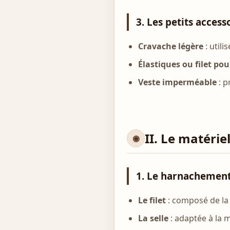
3. Les petits access
Cravache légère
: util
Élastiques ou filet po
Veste imperméable
: p
II. Le matérie
1. Le harnachemen
Le filet
: composé de la 
La selle
: adaptée à la 