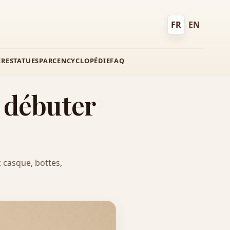
FR
EN
Français
English
IRE
STATUES
PARC
ENCYCLOPÉDIE
FAQ
 débuter
: casque, bottes,