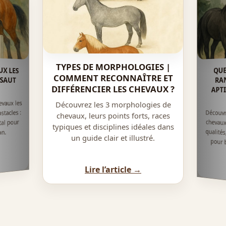
TYPES DE MORPHOLOGIES |
X LES
 SAUT
QUE
COMMENT RECONNAÎTRE ET
RA
DIFFÉRENCIER LES CHEVAUX ?
APT
vaux les
Découvrez les 3 morphologies de
tacles :
Découvr
chevau
qualité
pour b
chevaux, leurs points forts, races
al pour
typiques et disciplines idéales dans
on.
un guide clair et illustré.
Lire l’article →