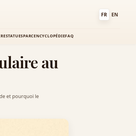
FR
EN
Français
English
IRE
STATUES
PARC
ENCYCLOPÉDIE
FAQ
pulaire au
nde et pourquoi le