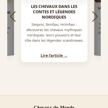
LES CHEVAUX DANS LES
LA FI
R DE
TIONS
CONTES ET LÉGENDES
LA 
NORDIQUES
Décou
symbol
occupe
on des
Sleipnir, Skinfaxi, Hrímfaxi :
symboles
découvrez les chevaux mythiques
poésie 
alité à
nordiques, leurs pouvoirs et leur
monde.
rôle dans les légendes scandinaves.
Lire l’article →
Chevaux du Monde