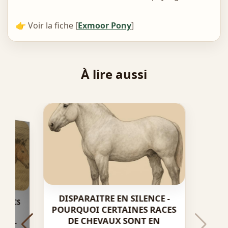
👉 Voir la fiche [
Exmoor Pony
]
À lire aussi
DISPARAITRE EN SILENCE -
 PARCS
S LA
POURQUOI CERTAINES RACES
DE CHEVAUX SONT EN
EVAL