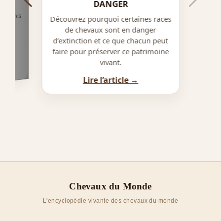
DANGER
t parcs
Découvrez pourquoi certaines races
heval
de chevaux sont en danger
e, la
d’extinction et ce que chacun peut
et la
faire pour préserver ce patrimoine
ure.
vivant.
Lire l’article →
Chevaux du Monde
L'encyclopédie vivante des chevaux du monde