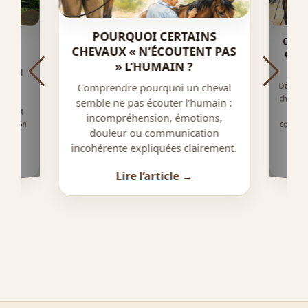
POURQUOI CERTAINS
COMM
EVAL
CHEVAUX « N’ÉCOUTENT PAS
CHEV
» L’HUMAIN ?
cheval
Découv
cheval 
une m
cohéren
n du
Comprendre pourquoi un cheval
ment
semble ne pas écouter l’humain :
tement
incompréhension, émotions,
ication
douleur ou communication
incohérente expliquées clairement.
Lire l’article →