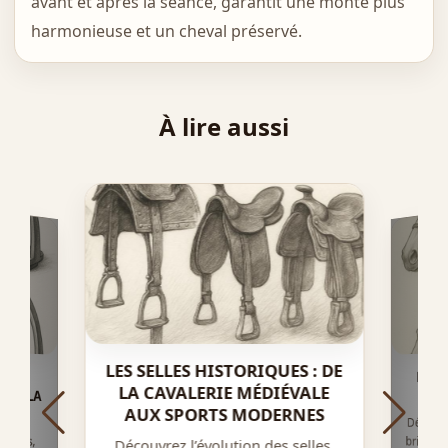
avant et après la séance, garantit une monte plus
harmonieuse et un cheval préservé.
À lire aussi
LES SELLES HISTORIQUES : DE
LES 
OIRE,
UR LA
LA CAVALERIE MÉDIÉVALE
BRI
AUX SPORTS MODERNES
Découvr
brides 
avantag
triers,
Découvrez l’évolution des selles,