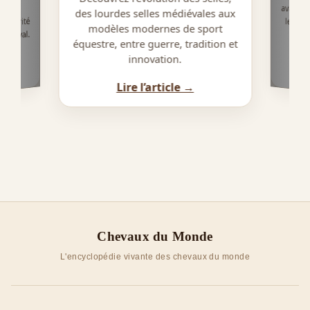
t leur
des lourdes selles médiévales aux
 sécurité
le har
modèles modernes de sport
à cheval.
équestre, entre guerre, tradition et
innovation.
Lire l’article →
Chevaux du Monde
L'encyclopédie vivante des chevaux du monde